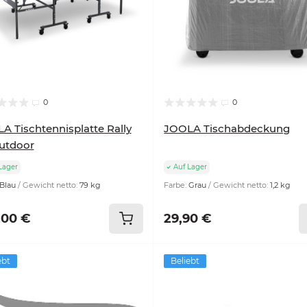
0
0
A Tischtennisplatte Rally
JOOLA Tischabdeckung
utdoor
Lager
Auf Lager
Blau
Gewicht netto:
79 kg
Farbe:
Grau
Gewicht netto:
1,2 kg
,00 €
29,90 €
ebt
Beliebt