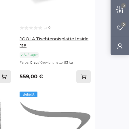
0
0
0
JOOLA Tischtennisplatte Inside
J18
Auf Lager
Farbe:
Grau
Gewicht netto:
93 kg
559,00 €
Beliebt