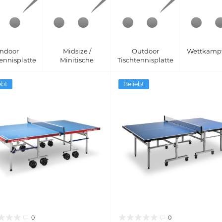
Indoor
Midsize /
Outdoor
Wettkampf 
tennisplatte
Minitische
Tischtennisplatte
ebt
Beliebt
0
0