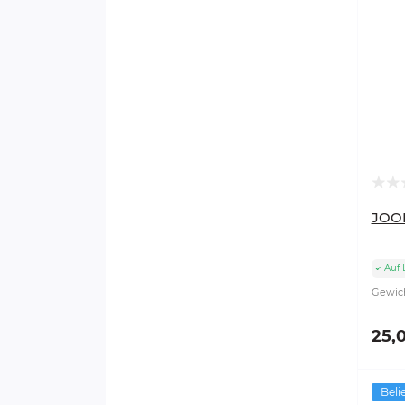
JOO
Auf 
Gewich
25,
Beli