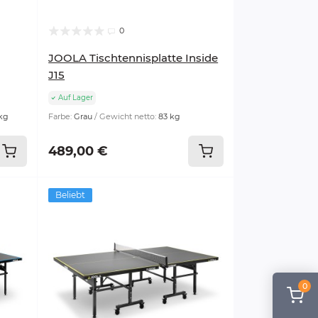
0
JOOLA Tischtennisplatte Inside
J15
Auf Lager
 kg
Farbe:
Grau
Gewicht netto:
83 kg
489,00 €
Beliebt
0