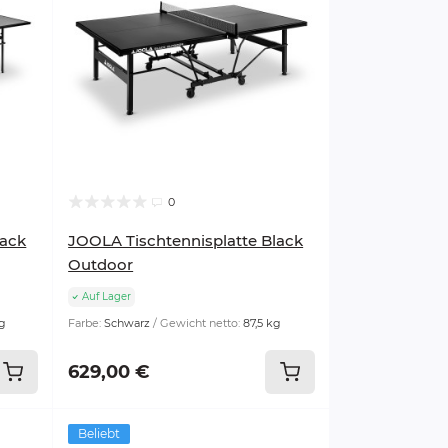
0
lack
JOOLA Tischtennisplatte Black
Outdoor
Auf Lager
kg
Farbe:
Schwarz
Gewicht netto:
87,5 kg
629,00 €
Beliebt