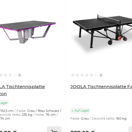
0
0
A Tischtennisplatte
JOOLA Tischtennisplatte F
zon
Lager
152,5 cm
Farbe:
Grau / Blau Schwarz /
Auf Lager
ewicht netto:
235 kg
Höhe:
76 cm
274 cm
Farbe:
Grau
Gewicht netto:
160 kg