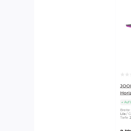
JOOL
Hori
Auf 
Breite:
Lila
G
Tiefe: