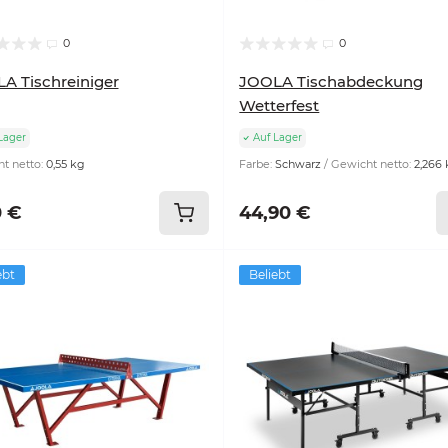
0
0
A Tischreiniger
JOOLA Tischabdeckung
Wetterfest
Lager
Auf Lager
t netto:
0,55 kg
Farbe:
Schwarz
Gewicht netto:
2,266
0 €
44,90 €
ebt
Beliebt