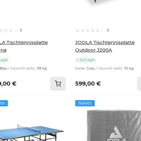
0
0
A Tischtennisplatte
JOOLA Tischtennisplatte
rna
Outdoor J200A
Lager
Auf Lager
Blau
Gewicht netto:
118 kg
Farbe:
Grau
Gewicht netto:
70 kg
9,00 €
599,00 €
ebt
Beliebt