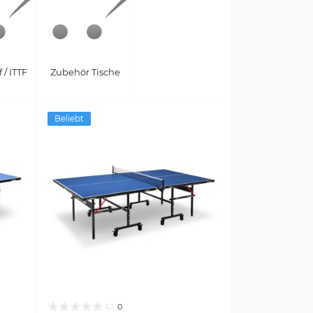
/ ITTF
Zubehör Tische
Beliebt
0