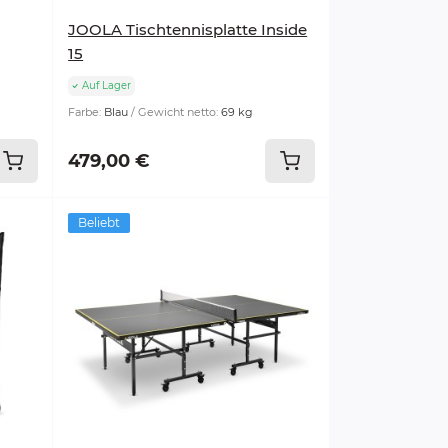
JOOLA Tischtennisplatte Inside
15
Auf Lager
Farbe:
Blau
Gewicht netto:
69 kg
479,00 €
Beliebt