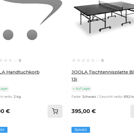
0
0
LA Handtuchkorb
JOOLA Tischtennisplatte B
13i
Lager
Auf Lager
t netto:
2 kg
Farbe:
Schwarz
Gewicht netto:
69,5 
00 €
395,00 €
ebt
Beliebt