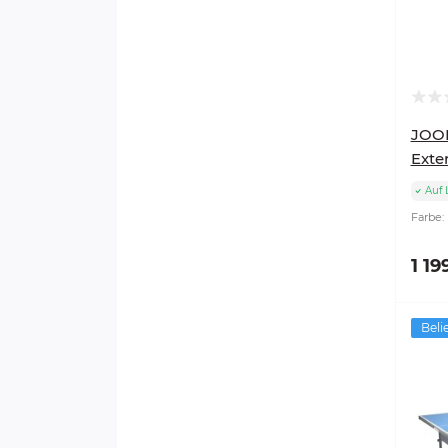
JOOL
Exte
Auf 
Farbe:
1 19
Beli