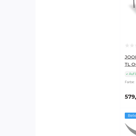
JOOL
TL O
Auf 
Farbe:
579
Beli