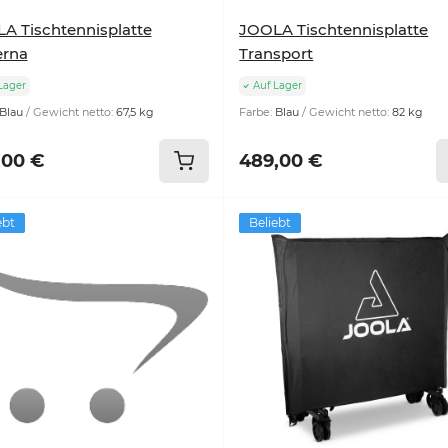
A Tischtennisplatte
JOOLA Tischtennisplatte
erna
Transport
Lager
Auf Lager
Blau
Gewicht netto:
67,5 kg
Farbe:
Blau
Gewicht netto:
82 kg
,00 €
489,00 €
ebt
Beliebt