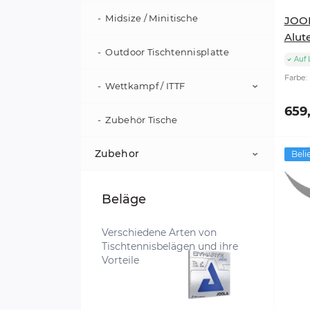
Pro Paddles
Midsize / Minitische
Taschen
JOOL
Alut
Vision
Rec Paddles
Outdoor Tischtennisplatte
Hyperion
Auf 
Farbe:
Zubehör Pickleball
Perseus
Wettkampf / ITTF
Schläger Sets
659
Radius
Seneca
Zubehör Tische
World Cup
Scorpeus
Zubehor
Beli
Solaire
Schlägerzubehör
Beläge
Vision
Spielfeldzubehör
Verschiedene Arten von
Tischtennisbelägen und ihre
Vorteile