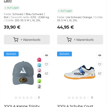
Lady
Auf Lager
Auf Lager
Farbe:
Schwarz / Blau Schwarz /
Rot
Gewicht netto:
0,112 - 0,166 kg
Farbe:
Lila Schwarz Orange
Größe:
Größe:
2XS XS S M L XL 2XL
XS S M L XL 2XL
39,90 €
44,95 €
+ Warenkorb
+ Warenkorb
Beliebt
Beliebt
0
0
JOOLA Kappe Trinity
JOOLA Schuhe Court