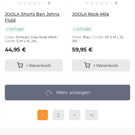
0
0
JOOLA Shorts Ben Johns
JOOLA Rock Mila
Fluid
Auf Lager
Auf Lager
Farbe:
Schwarz Grau Rosa Weiß
Farbe:
Blau
Größe:
XS S M L XL
Größe:
S M L XL 2XL
2XL
44,95 €
59,95 €
+ Warenkorb
+ Warenkorb
Mehr anzeigen
1
2
>
>|