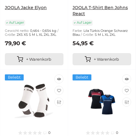
JOOLA Jacke Elyon
JOOLA T-Shirt Ben Johns
React
Auf Lager
Auf Lager
Gewicht netto:
0,464 - 0,654 kg
Farbe:
Lila Türkis Orange Schwarz
Größe:
2XS XS S M L XL 2XL 3XL
Blau
Größe:
S M L XL 2XL
79,90 €
54,95 €
+ Warenkorb
+ Warenkorb
Beliebt
Beliebt
0
0