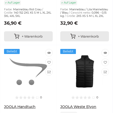
Auf Lager
Auf Lager
Farbe:
Marineblau Rot Grau
Farbe:
Marineblau / Lila Marineblau
Größe:
140 152 2XS XS S M L XL 2XL
/ Blau
Gewicht netto:
0,096 - 0,15
3XL 4XL 5XL
kg
Größe:
2XS XS S M L XL 2XL
36,90 €
32,90 €
+ Warenkorb
+ Warenkorb
Beliebt
Beliebt
0
0
JOOLA Handtuch
JOOLA Weste Elyon