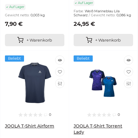
Auf Lager
Auf Lager
Farbe:
Weiß Marineblau Lila
Gewicht netto:
0,003 kg
Schwarz
Gewicht netto:
0,086 kg
7,90 €
24,95 €
+ Warenkorb
+ Warenkorb
Beliebt
Beliebt
0
0
JOOLA T-Shirt Airform
JOOLA T-Shirt Torrent
Lady