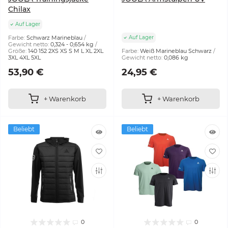
Chilax
Auf Lager
Farbe:
Schwarz Marineblau
Auf Lager
Gewicht netto:
0,324 - 0,654 kg
Größe:
140 152 2XS XS S M L XL 2XL
Farbe:
Weiß Marineblau Schwarz
3XL 4XL 5XL
Gewicht netto:
0,086 kg
53,90 €
24,95 €
+ Warenkorb
+ Warenkorb
Beliebt
Beliebt
0
0