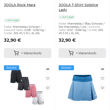
JOOLA Rock Mara
JOOLA T-Shirt Solstice
Lady
Auf Lager
Auf Lager
Farbe:
Marineblau / Blau Schwarz /
Farbe:
Marineblau Schwarz
Rot Marineblau / Lila
Gewicht
Gewicht netto:
0,128 - 0,192 kg
netto:
0,112 - 0,166 kg
Größe:
2XS
Größe:
2XS XS S M L XL 2XL
XS S M L XL 2XL
32,90 €
32,90 €
+ Warenkorb
+ Warenkorb
Beliebt
Beliebt