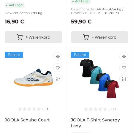
Auf Lager
Auf Lager
Gewicht netto:
0,464 - 0,654 kg
Gewicht netto:
0,219 kg
Größe:
2XS XS S M L XL 2XL 3XL
16,90 €
59,90 €
+ Warenkorb
+ Warenkorb
Beliebt
Beliebt
0
0
JOOLA Schuhe Court
JOOLA T-Shirt Synergy
Lady