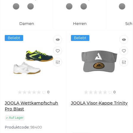
Damen
Herren
Sch
Beliebt
Beliebt
0
0
JOOLA Wettkampfschuh
JOOLA Visor-Kappe Trinity
Pro Blast
Auf Lager
Produktcode:
98400