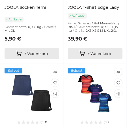
JOOLA Socken Terni
JOOLA T-Shirt Edge Lady
Auf Lager
Auf Lager
Farbe:
Schwarz / Rot Marineblau /
Gewicht netto:
0,058 kg
Größe:
S
Blau
Gewicht netto:
0,096 - 0,15
M L XL
kg
Größe:
2XS XS S M L XL 2XL
5,90 €
39,90 €
+ Warenkorb
+ Warenkorb
Beliebt
Beliebt
0
0