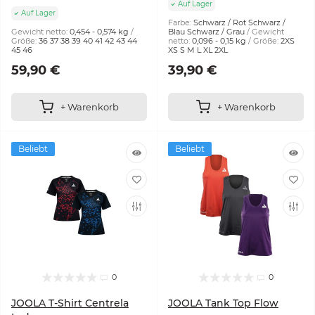
Auf Lager
Auf Lager
Farbe:
Schwarz / Rot Schwarz /
Gewicht netto:
0,454 - 0,574 kg
Blau Schwarz / Grau
Gewicht
Größe:
36 37 38 39 40 41 42 43 44
netto:
0,096 - 0,15 kg
Größe:
2XS
45 46
XS S M L XL 2XL
59,90 €
39,90 €
+ Warenkorb
+ Warenkorb
Beliebt
Beliebt
0
0
JOOLA T-Shirt Centrela
JOOLA Tank Top Flow