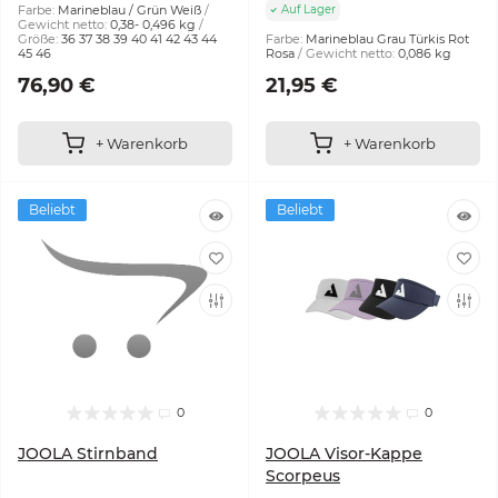
Farbe:
Marineblau / Grün Weiß
Auf Lager
Gewicht netto:
0,38- 0,496 kg
Größe:
36 37 38 39 40 41 42 43 44
Farbe:
Marineblau Grau Türkis Rot
45 46
Rosa
Gewicht netto:
0,086 kg
76,90 €
21,95 €
+ Warenkorb
+ Warenkorb
Beliebt
Beliebt
0
0
JOOLA Stirnband
JOOLA Visor-Kappe
Scorpeus