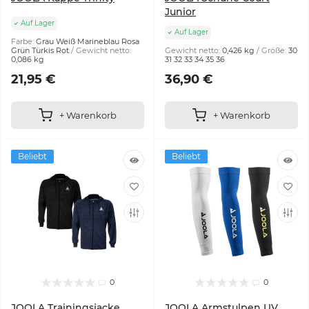
Junior
Auf Lager
Auf Lager
Farbe:
Grau Weiß Marineblau Rosa
Grün Türkis Rot
Gewicht netto:
Gewicht netto:
0,426 kg
Größe:
30
0,086 kg
31 32 33 34 35 36
21,95 €
36,90 €
+ Warenkorb
+ Warenkorb
Beliebt
Beliebt
0
0
JOOLA Trainingsjacke
JOOLA Armstulpen UV