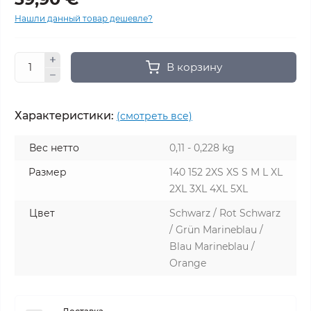
Нашли данный товар дешевле?
В корзину
Характеристики:
(смотреть все)
Вес нетто
0,11 - 0,228 kg
Размер
140 152 2XS XS S M L XL
2XL 3XL 4XL 5XL
Цвет
Schwarz / Rot Schwarz
/ Grün Marineblau /
Blau Marineblau /
Orange