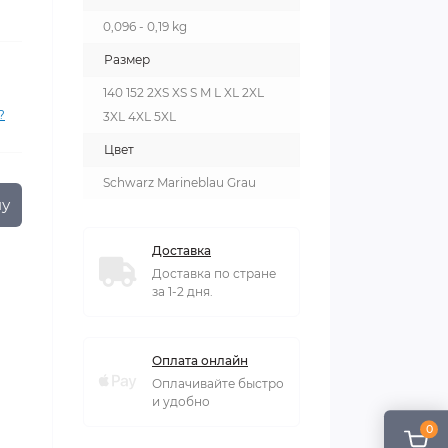
0,096 - 0,19 kg
Размер
140 152 2XS XS S M L XL 2XL
?
3XL 4XL 5XL
Цвет
Schwarz Marineblau Grau
ну
Доставка
Доставка по стране
за 1-2 дня.
Оплата онлайн
Оплачивайте быстро
и удобно
0