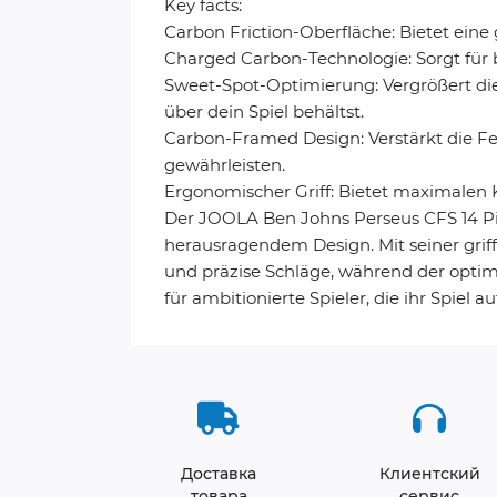
Key facts:
Carbon Friction-Oberfläche: Bietet eine 
Charged Carbon-Technologie: Sorgt für 
Sweet-Spot-Optimierung: Vergrößert die
über dein Spiel behältst.
Carbon-Framed Design: Verstärkt die Fest
gewährleisten.
Ergonomischer Griff: Bietet maximalen K
Der JOOLA Ben Johns Perseus CFS 14 Pic
herausragendem Design. Mit seiner grif
und präzise Schläge, während der optim
für ambitionierte Spieler, die ihr Spiel
Доставка
Клиентский
товара
сервис