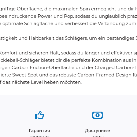
griffige Oberfläche, die maximalen Spin ermöglicht und dir hi
beeindruckende Power und Pop, sodass du unglaublich präz
 optimale Schlagfläche und verbessert die Verbindung zum 
igkeit und Haltbarkeit des Schlägers, um ein beständiges Sp
omfort und sicheren Halt, sodass du länger und effektiver s
kleball-Schläger bietet dir die perfekte Kombination aus i
figen Carbon Friction-Oberfläche und der Charged Carbon-Tec
ierte Sweet Spot und das robuste Carbon-Framed Design für
 auf das nächste Level heben möchten.
Гарантия
Доступные
качества
цены