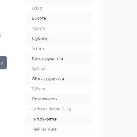
221,1 g
Высота
41,9 cm
?
Глубина
14 mm
Длина рукоятки
ну
14,0 cm
Обхват рукоятки
10,5 cm
Поверхность
Carbon Friction (CFS)
Тип рукоятки
Feel-Tec Pure