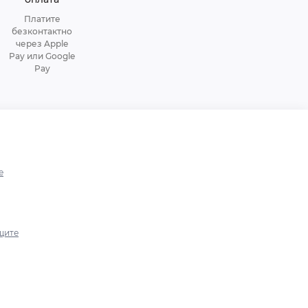
Платите
безконтактно
через Apple
Pay или Google
Pay
е
щите