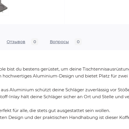
Отзывов
0
Вопросы
0
 bist du bestens gerüstet, um deine Tischtennisausrüstung s
in hochwertiges Aluminium-Design und bietet Platz für zwei 
aus Aluminium schützt deine Schläger zuverlässig vor Stöß
ff-Inlay hält deine Schläger sicher an Ort und Stelle und 
rfekt für alle, die stets gut ausgestattet sein wollen.
anten Design und der praktischen Handhabung ist dieser Koff